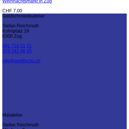
Weihnachtsmarkt in Zug
CHF
7.00
Goldschmiedeatelier
Stefan Reichmuth
Kolinplatz 19
6300 Zug
041 710 21 31
079 242 46 45
info@goldfuchs.ch
Mal­­atelier
Stefan Reichmuth