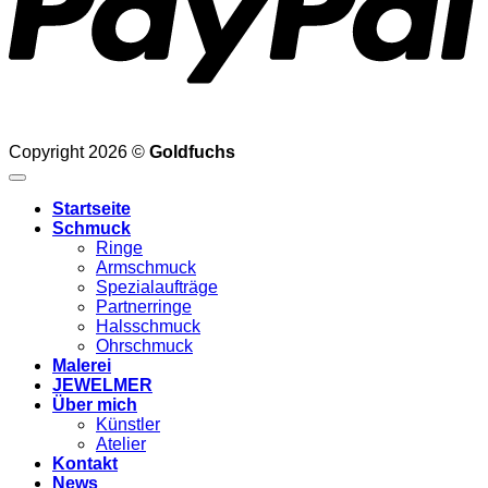
Copyright 2026 ©
Goldfuchs
Startseite
Schmuck
Ringe
Armschmuck
Spezialaufträge
Partnerringe
Halsschmuck
Ohrschmuck
Malerei
JEWELMER
Über mich
Künstler
Atelier
Kontakt
News