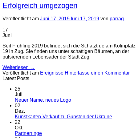
Erfolgreich umgezogen
Veröffentlicht am
Juni 17, 2019
Juni 17, 2019
von
parrag
17
Juni
Seit Frühling 2019 befindet sich die Schatztrue am Kolinplatz
19 in Zug. Sie finden uns unter schattigen Bäumen, an der
pulsierenden Lebensader der Stadt Zug.
Weiterlesen
→
Veröffentlicht am
Ereignisse
Hinterlasse einen Kommentar
Latest Posts
25
Juli
Keine
Neuer Name, neues Logo
Kommentare
02
zu
Dez.
Neuer
Keine
Kunstkarten-Verkauf zu Gunsten der Ukraine
Name,
Kommentar
22
neues
zu
Okt.
Logo
Kunstkarten
Keine
Partnerringe