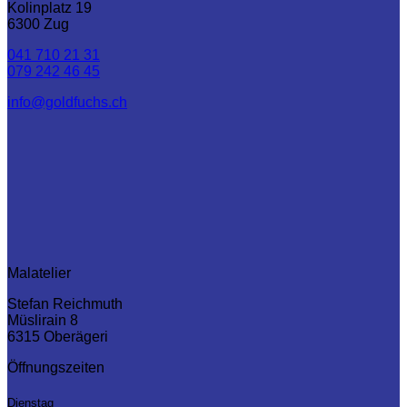
Kolinplatz 19
6300 Zug
041 710 21 31
079 242 46 45
info@goldfuchs.ch
Mal­­atelier
Stefan Reichmuth
Müslirain 8
6315 Oberägeri
Öffnungszeiten
Dienstag