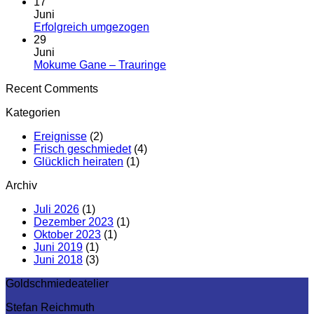
Verkauf
Kommentare
17
zu
zu
Juni
Partnerringe
Gunsten
Keine
Erfolgreich umgezogen
der
Kommentare
29
zu
Ukraine
Juni
Erfolgreich
Keine
Mokume Gane – Trauringe
umgezogen
Kommentare
Recent Comments
zu
Mokume
Kategorien
Gane
–
Ereignisse
(2)
Trauringe
Frisch geschmiedet
(4)
Glücklich heiraten
(1)
Archiv
Juli 2026
(1)
Dezember 2023
(1)
Oktober 2023
(1)
Juni 2019
(1)
Juni 2018
(3)
Goldschmiedeatelier
Stefan Reichmuth